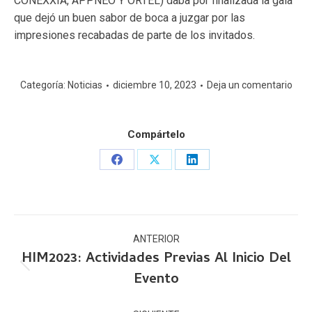
CONEXXIA, APPNEO Y ORTEL) daba por finalizada la gala
que dejó un buen sabor de boca a juzgar por las
impresiones recabadas de parte de los invitados.
Categoría:
Noticias
diciembre 10, 2023
Deja un comentario
Compártelo
Share
Share
Share
on
on
on
Facebook
X
LinkedIn
Navegación
ANTERIOR
entre
HIM2023: Actividades Previas Al Inicio Del
publicaciones
Publicación
Evento
anterior: