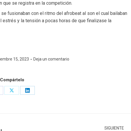
 que se registra en la competición.
 se fusionaban con el ritmo del afrobeat al son el cual bailaban
estrés y la tensión a pocas horas de que finalizase la
iembre 15, 2023
Deja un comentario
Compártelo
hare
Share
Share
n
on
on
acebook
X
LinkedIn
SIGUIENTE