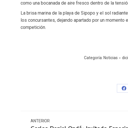
como una bocanada de aire fresco dentro de la tensión
La brisa marina de la playa de Sipopo y el sol radiante
los concursantes, dejando apartado por un momento el 
competición.
Categoría:
Noticias
dic
S
o
F
Navegación
ANTERIOR
entre