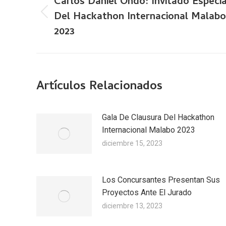
Carlos Daniel Ondó: Invitado Especia
publicaciones
Del Hackathon Internacional Malabo
Publicación
2023
anterior:
Artículos Relacionados
Gala De Clausura Del Hackathon
Internacional Malabo 2023
diciembre 15, 2023
Los Concursantes Presentan Sus
Proyectos Ante El Jurado
diciembre 13, 2023